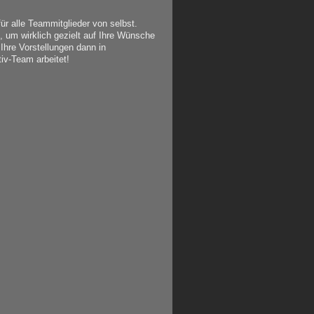
r alle Teammitglieder von selbst.
 um wirklich gezielt auf Ihre Wünsche
 Ihre Vorstellungen dann in
iv-Team arbeitet!