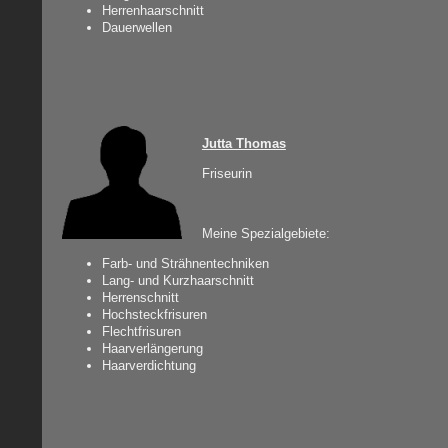
Herrenhaarschnitt
Dauerwellen
Jutta Thomas
Friseurin
Meine Spezialgebiete:
Farb- und Strähnentechniken
Lang- und Kurzhaarschnitt
Herrenschnitt
Hochsteckfrisuren
Flechtfrisuren
Haarverlängerung
Haarverdichtung