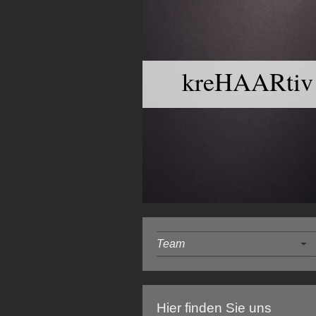
kreHAARtiv
Team
Hier finden Sie uns