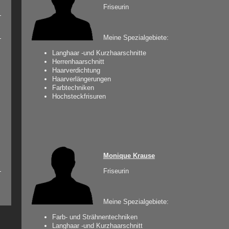
Friseurin
Meine Spezialgebiete:
Langhaar -und Kurzhaarschnitte
Herrenhaarschnitt
Haarverdichtung
Haarverlängerungen
Farbtechniken
Hochsteckfrisuren
Monique Krause
Friseurin
Meine Spezialgebiete:
Farb- und Strähnentechniken
Langhaar -und Kurzhaarschnitt