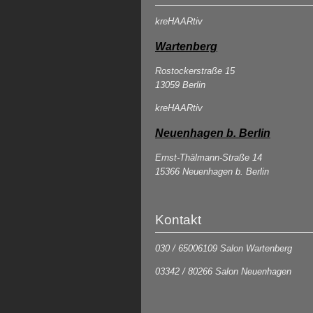
kreHAARtiv
Wartenberg
Rostockerstraße 15
13059 Berlin
kreHAARtiv
Neuenhagen b. Berlin
Ernst-Thälmann-Straße 14
15366 Neuenhagen b. Berlin
Kontakt
030 / 65006109 Salon Wartenberg
03342 / 80266 Salon Neuenhagen