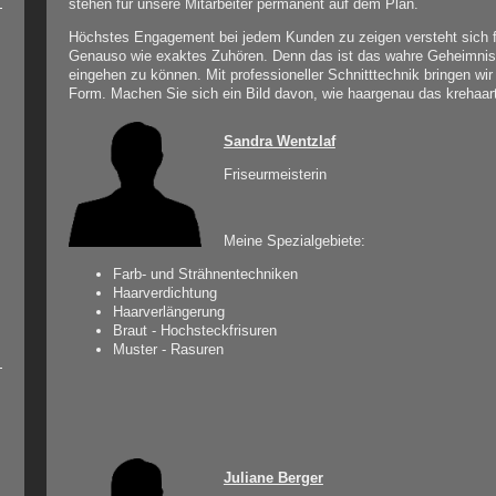
stehen für unsere Mitarbeiter permanent auf dem Plan.
Höchstes Engagement bei jedem Kunden zu zeigen versteht sich fü
Genauso wie exaktes Zuhören. Denn das ist das wahre Geheimnis,
eingehen zu können. Mit professioneller Schnitttechnik bringen wir
Form. Machen Sie sich ein Bild davon, wie haargenau das krehaart
Sandra Wentzlaf
Friseurmeisterin
Meine Spezialgebiete:
Farb- und Strähnentechniken
Haarverdichtung
Haarverlängerung
Braut - Hochsteckfrisuren
Muster - Rasuren
Juliane Berger